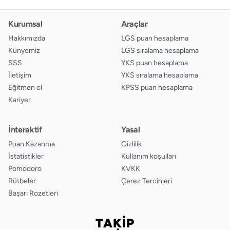
Kurumsal
Araçlar
Hakkımızda
LGS puan hesaplama
Künyemiz
LGS sıralama hesaplama
SSS
YKS puan hesaplama
İletişim
YKS sıralama hesaplama
Eğitmen ol
KPSS puan hesaplama
Kariyer
İnteraktif
Yasal
Puan Kazanma
Gizlilik
İstatistikler
Kullanım koşulları
Pomodoro
KVKK
Rütbeler
Çerez Tercihleri
Başarı Rozetleri
TAKİP
Bizi takip edin