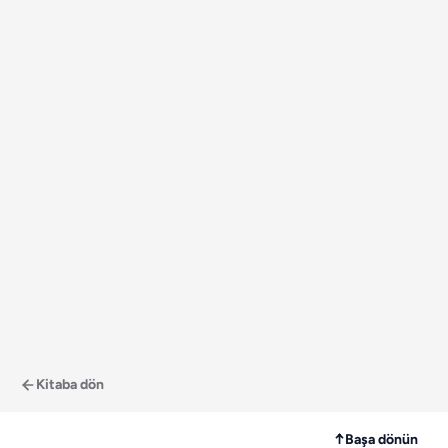
Kitaba dön
↑
Başa dönün