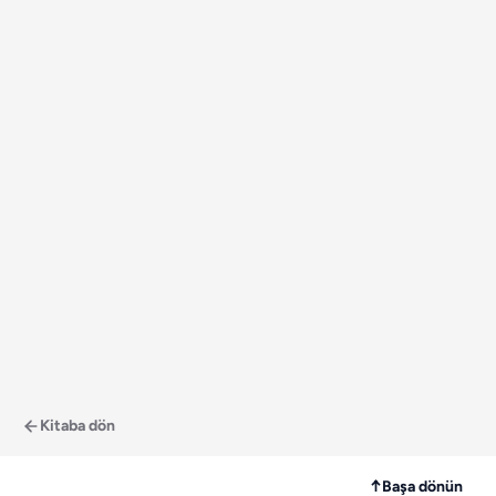
Kitaba dön
↑
Başa dönün