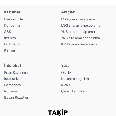
Kurumsal
Araçlar
Hakkımızda
LGS puan hesaplama
Künyemiz
LGS sıralama hesaplama
SSS
YKS puan hesaplama
İletişim
YKS sıralama hesaplama
Eğitmen ol
KPSS puan hesaplama
Kariyer
İnteraktif
Yasal
Puan Kazanma
Gizlilik
İstatistikler
Kullanım koşulları
Pomodoro
KVKK
Rütbeler
Çerez Tercihleri
Başarı Rozetleri
TAKİP
Bizi takip edin