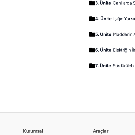
3. Ünite
Canlılarda 
4. Ünite
Işığın Yans
5. Ünite
Maddenin Ayı
6. Ünite
Elektriğin İ
7. Ünite
Sürdürülebil
Kurumsal
Araçlar