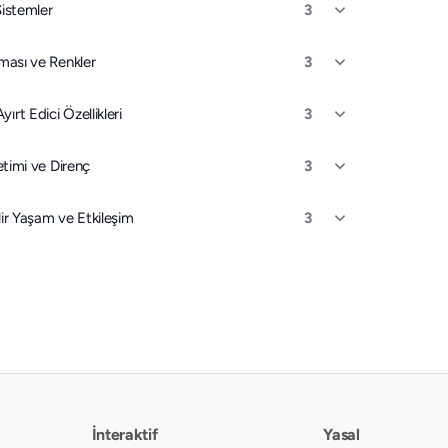
Sistemler
3
ıması ve Renkler
3
rt Edici Özellikleri
3
letimi ve Direnç
3
ir Yaşam ve Etkileşim
3
İnteraktif
Yasal