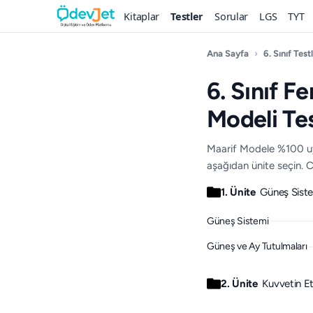
Kitaplar
Testler
Sorular
LGS
TYT
Ana Sayfa
›
6. Sınıf Testl
6. Sınıf Fe
Modeli Tes
Maarif Modele %100 uygu
aşağıdan ünite seçin. C
1. Ünite
Güneş Siste
Güneş Sistemi
Güneş ve Ay Tutulmaları
2. Ünite
Kuvvetin Et