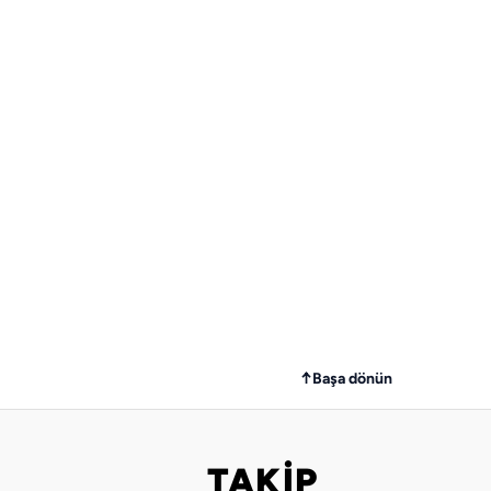
↑
Başa dönün
TAKİP
Bizi takip edin