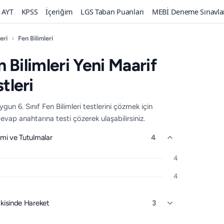
AYT
KPSS
İçeriğim
LGS Taban Puanları
MEBİ Deneme Sınavla
eri
›
Fen Bilimleri
n Bilimleri Yeni Maarif
tleri
n 6. Sınıf Fen Bilimleri testlerini çözmek için
evap anahtarına testi çözerek ulaşabilirsiniz.
mi ve Tutulmalar
4
4
4
kisinde Hareket
3