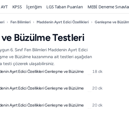
AYT
KPSS
İçeriğim
LGS Taban Puanları
MEBİ Deneme Sınavla
eri
›
Fen Bilimleri
›
Maddenin Ayırt Edici Özellikleri
›
Genleşme ve Büzül
ve Büzülme Testleri
un 6. Sınıf Fen Bilimleri Maddenin Ayırt Edici
leşme ve Büzülme kazanımına ait testleri aşağıdan
testi çözerek ulaşabilirsiniz.
ddenin Ayırt Edici Özellikleri Genleşme ve Büzülme
18 dk
ddenin Ayırt Edici Özellikleri Genleşme ve Büzülme
20 dk
ddenin Ayırt Edici Özellikleri Genleşme ve Büzülme
20 dk