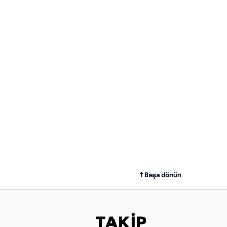
↑
Başa dönün
TAKİP
Bizi takip edin