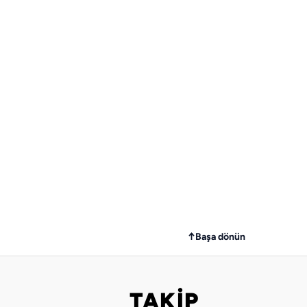
↑
Başa dönün
TAKİP
Bizi takip edin