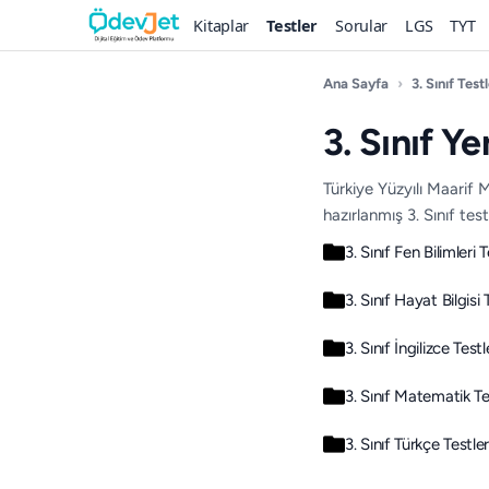
Kitaplar
Testler
Sorular
LGS
TYT
Ana Sayfa
›
3. Sınıf Testl
3. Sınıf Y
Türkiye Yüzyılı Maarif
hazırlanmış 3. Sınıf tes
3. Sınıf Fen Bilimleri T
3. Sınıf Hayat Bilgisi 
3. Sınıf İngilizce Testl
3. Sınıf Matematik Te
3. Sınıf Türkçe Testler