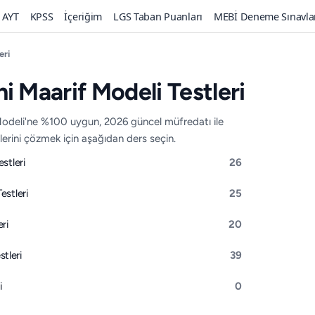
AYT
KPSS
İçeriğim
LGS Taban Puanları
MEBİ Deneme Sınavla
eri
eni Maarif Modeli Testleri
 Modeli'ne %100 uygun, 2026 güncel müfredatı ile
tlerini çözmek için aşağıdan ders seçin.
estleri
26
Testleri
25
eri
20
stleri
39
i
0