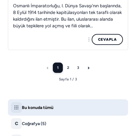
Osmanlı İmparatorluğu, I. Dünya Savaşı'nın başlarında,
8 Eylül 1914 tarihinde kapitülasyonları tek taraflı olarak
kaldırdığını ilan etmiştir. Bu ilan, uluslararası alanda
büyük tepkilere yol açmış ve fiili olarak…
CEVAPLA
‹
›
1
2
3
ÖNCEKI
SONRAKI
Sayfa 1 / 3
Bu konuda tümü
C
Coğrafya
(5)