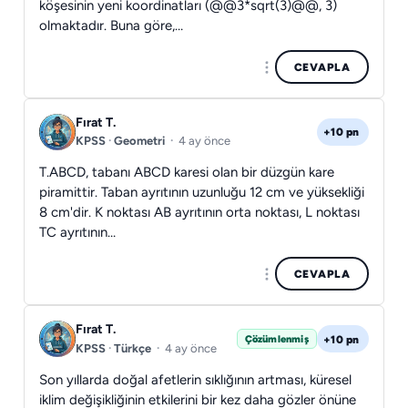
köşesinin yeni koordinatları (@@3*sqrt(3)@@, 3)
olmaktadır. Buna göre,…
CEVAPLA
Fırat T.
+10 pn
KPSS
·
Geometri
·
4 ay önce
T.ABCD, tabanı ABCD karesi olan bir düzgün kare
piramittir. Taban ayrıtının uzunluğu 12 cm ve yüksekliği
8 cm'dir. K noktası AB ayrıtının orta noktası, L noktası
TC ayrıtının…
CEVAPLA
Fırat T.
+10 pn
Çözümlenmiş
KPSS
·
Türkçe
·
4 ay önce
Son yıllarda doğal afetlerin sıklığının artması, küresel
iklim değişikliğinin etkilerini bir kez daha gözler önüne