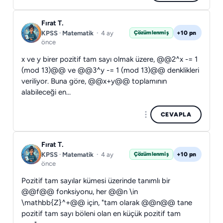
Fırat T.
+10 pn
Çözümlenmiş
KPSS
·
Matematik
·
4 ay
önce
x ve y birer pozitif tam sayı olmak üzere, @@2^x -= 1
(mod 13)@@ ve @@3^y -= 1 (mod 13)@@ denklikleri
veriliyor. Buna göre, @@x+y@@ toplamının
alabileceği en…
CEVAPLA
Fırat T.
+10 pn
Çözümlenmiş
KPSS
·
Matematik
·
4 ay
önce
Pozitif tam sayılar kümesi üzerinde tanımlı bir
@@f@@ fonksiyonu, her @@n \in
\mathbb{Z}^+@@ için, "tam olarak @@n@@ tane
pozitif tam sayı böleni olan en küçük pozitif tam