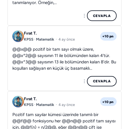
tanımlanıyor. Örneğin,…
CEVAPLA
Fırat T.
+10 pn
KPSS
·
Matematik
·
4 ay önce
@@x@@ pozitif bir tam sayı olmak üzere,
@@x^2@@ sayısının 11 ile bölümünden kalan 4'tür.
@@x^3@@ sayısının 13 ile bölümünden kalan 8'dir. Bu
koşulları sağlayan en küçük üç basamaklı…
CEVAPLA
Fırat T.
+10 pn
KPSS
·
Matematik
·
4 ay önce
Pozitif tam sayılar kümesi üzerinde tanımlı bir
@@f@@ fonksiyonu her @@n@@ pozitif tam sayısı
için, @@f(n) = n/2@@, eğer @@n@@ çift ise