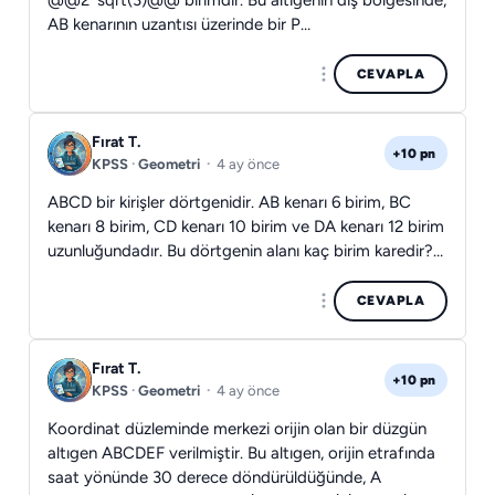
@@2*sqrt(3)@@ birimdir. Bu altıgenin dış bölgesinde,
AB kenarının uzantısı üzerinde bir P…
CEVAPLA
Fırat T.
+10 pn
KPSS
·
Geometri
·
4 ay önce
ABCD bir kirişler dörtgenidir. AB kenarı 6 birim, BC
kenarı 8 birim, CD kenarı 10 birim ve DA kenarı 12 birim
uzunluğundadır. Bu dörtgenin alanı kaç birim karedir?…
CEVAPLA
Fırat T.
+10 pn
KPSS
·
Geometri
·
4 ay önce
Koordinat düzleminde merkezi orijin olan bir düzgün
altıgen ABCDEF verilmiştir. Bu altıgen, orijin etrafında
saat yönünde 30 derece döndürüldüğünde, A