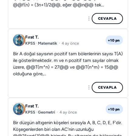
@@f(n) = (3n+1)/2@@, eğer @@n@@ tek…
CEVAPLA
Fırat T.
+10 pn
KPSS
·
Matematik
·
4 ay önce
Bir A doğal sayısının pozitif tam bölenlerinin sayısı T(A)
ile gösterilmektedir. m ve n pozitif tam sayılar olmak
üzere, @@T(m^n) = 27@@ ve @@T(n^m) = 15@@
olduğuna göre,…
CEVAPLA
Fırat T.
+10 pn
KPSS
·
Geometri
·
4 ay önce
Bir düzgün altıgenin köşeleri sırasıyla A, B, C, D, E, F'dir.
Köşegenlerden biri olan AC'nin uzunluğu