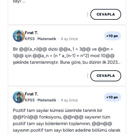
sayı"…
CEVAPLA
Fırat T.
+10 pn
KPSS
·
Matematik
·
4 ay önce
Bir @@(a_n)@@ dizisi @@a_1 = 3@@ ve @@n >
1@@ için @@a_n = (n * a_(n-1) + n^2) mod 10@@
şeklinde tanımlanmıştır. Buna göre, bu dizinin ilk 2023…
CEVAPLA
Fırat T.
+10 pn
KPSS
·
Matematik
·
4 ay önce
Pozitif tam sayılar kümesi üzerinde tanımlı bir
@@f(n)@@ fonksiyonu, @@n@@ sayısının tüm
pozitif tam sayı bölenlerinin toplamının, @@n@@
sayısının pozitif tam sayı bölen adedine bölümü olarak