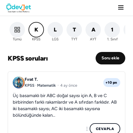
K
L
T
A
1
2
Tümü
KPSS
LGS
TYT
AYT
1. Sınıf
2. Sı
KPSS soruları
Soru ekle
Fırat T.
+10 pn
KPSS
·
Matematik
·
4 ay önce
Üç basamaklı bir ABC doğal sayısı için A, B ve C
birbirinden farklı rakamlardır ve A sıfırdan farklıdır. AB
iki basamaklı sayısı, AC iki basamaklı sayısına
bölündüğünde kalan…
CEVAPLA