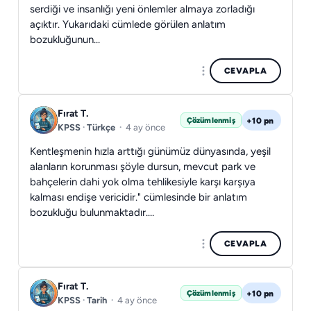
serdiği ve insanlığı yeni önlemler almaya zorladığı
açıktır. Yukarıdaki cümlede görülen anlatım
bozukluğunun…
CEVAPLA
Fırat T.
+10 pn
Çözümlenmiş
KPSS
·
Türkçe
·
4 ay önce
Kentleşmenin hızla arttığı günümüz dünyasında, yeşil
alanların korunması şöyle dursun, mevcut park ve
bahçelerin dahi yok olma tehlikesiyle karşı karşıya
kalması endişe vericidir." cümlesinde bir anlatım
bozukluğu bulunmaktadır.…
CEVAPLA
Fırat T.
+10 pn
Çözümlenmiş
KPSS
·
Tarih
·
4 ay önce