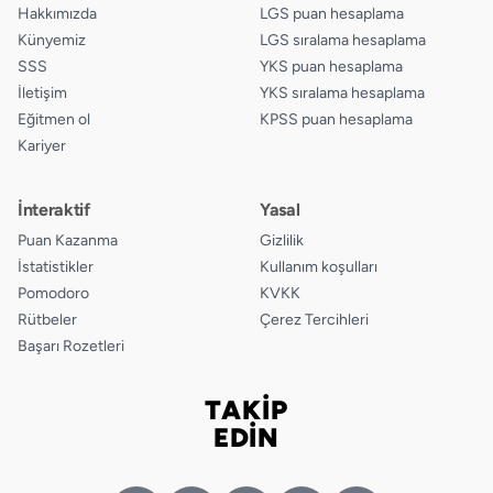
Hakkımızda
LGS puan hesaplama
Künyemiz
LGS sıralama hesaplama
SSS
YKS puan hesaplama
İletişim
YKS sıralama hesaplama
Eğitmen ol
KPSS puan hesaplama
Kariyer
İnteraktif
Yasal
Puan Kazanma
Gizlilik
İstatistikler
Kullanım koşulları
Pomodoro
KVKK
Rütbeler
Çerez Tercihleri
Başarı Rozetleri
TAKİP
Bizi takip edin
EDİN