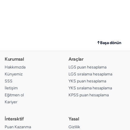
↑
Başa dönün
Kurumsal
Araçlar
Hakkımızda
LGS puan hesaplama
Künyemiz
LGS sıralama hesaplama
SSS
YKS puan hesaplama
İletişim
YKS sıralama hesaplama
Eğitmen ol
KPSS puan hesaplama
Kariyer
İnteraktif
Yasal
Puan Kazanma
Gizlilik