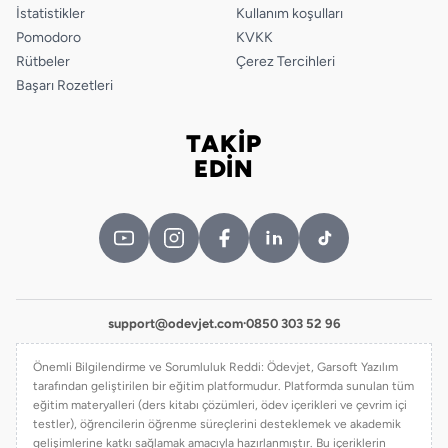
İstatistikler
Kullanım koşulları
Pomodoro
KVKK
Rütbeler
Çerez Tercihleri
Başarı Rozetleri
TAKİP
Bizi takip edin
EDİN
support@odevjet.com
·
0850 303 52 96
Önemli Bilgilendirme ve Sorumluluk Reddi: Ödevjet, Garsoft Yazılım
tarafından geliştirilen bir eğitim platformudur. Platformda sunulan tüm
eğitim materyalleri (ders kitabı çözümleri, ödev içerikleri ve çevrim içi
testler), öğrencilerin öğrenme süreçlerini desteklemek ve akademik
gelişimlerine katkı sağlamak amacıyla hazırlanmıştır. Bu içeriklerin