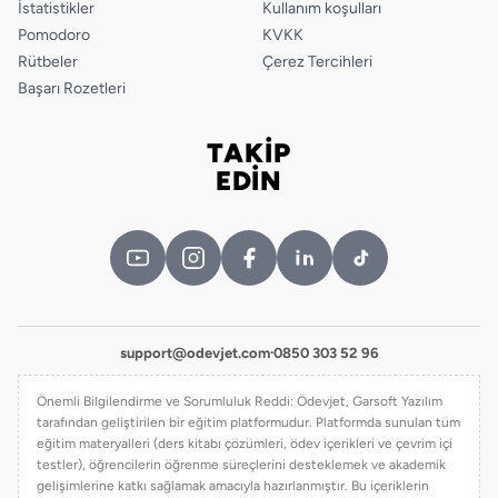
İstatistikler
Kullanım koşulları
Pomodoro
KVKK
Rütbeler
Çerez Tercihleri
Başarı Rozetleri
TAKİP
Bizi takip edin
EDİN
support@odevjet.com
·
0850 303 52 96
Önemli Bilgilendirme ve Sorumluluk Reddi: Ödevjet, Garsoft Yazılım
tarafından geliştirilen bir eğitim platformudur. Platformda sunulan tüm
eğitim materyalleri (ders kitabı çözümleri, ödev içerikleri ve çevrim içi
testler), öğrencilerin öğrenme süreçlerini desteklemek ve akademik
gelişimlerine katkı sağlamak amacıyla hazırlanmıştır. Bu içeriklerin