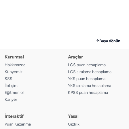
↑
Başa dönün
Kurumsal
Araçlar
Hakkımızda
LGS puan hesaplama
Künyemiz
LGS sıralama hesaplama
SSS
YKS puan hesaplama
İletişim
YKS sıralama hesaplama
Eğitmen ol
KPSS puan hesaplama
Kariyer
İnteraktif
Yasal
Puan Kazanma
Gizlilik