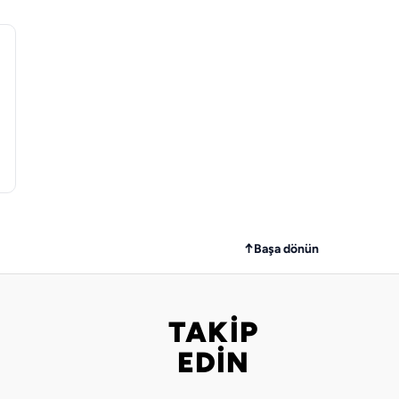
↑
Başa dönün
TAKİP
Bizi takip edin
EDİN