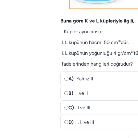
Buna göre K ve L küpleriyle ilgili,
I. Küpler aynı cinstir.
II. L küpünün hacmi 50 cm³'dür.
II. L küpünün yoğunluğu 4 gr/cm³'tü
ifadelerinden hangileri doğrudur?
A)
Yalniz II
B)
I ve II
C)
II ve III
D)
I, II ve III