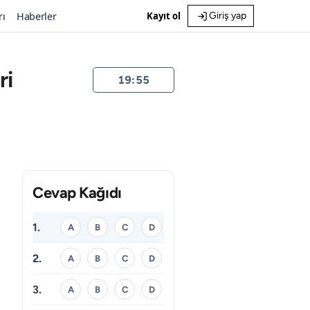
rı
Haberler
Kayıt ol
Giriş yap
ri
19:55
Cevap Kağıdı
1.
A
B
C
D
2.
A
B
C
D
3.
A
B
C
D