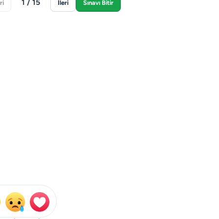
1 / 15
ri
İleri
Sınavı Bitir