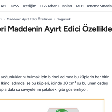
AYT
KPSS
İçeriğim
LGS Taban Puanları
MEBİ Deneme Sınavla
ri
›
Maddenin Ayırt Edici Özellikleri
›
Yoğunluk
eri Maddenin Ayırt Edici Özellikle
yoğunluklarını bulmak için birinci adımda bu küplerin her birini
or. İkinci adımda ise bu küpleri, içinde 30 cm³ su bulunan özdeş
aplardaki su seviyelerini şekildeki gibi gözlemliyor.