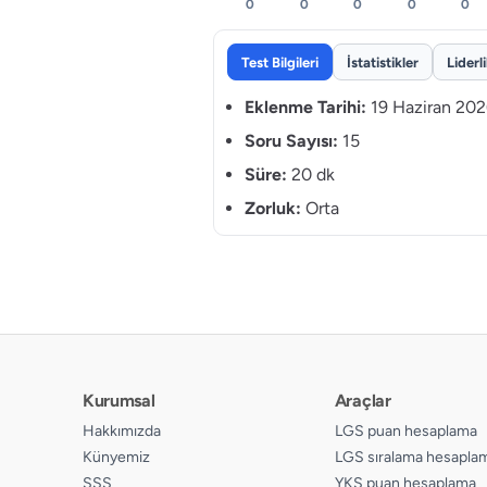
0
0
0
0
0
Test Bilgileri
İstatistikler
Liderl
Eklenme Tarihi:
19 Haziran 20
Soru Sayısı:
15
Süre:
20 dk
Zorluk:
Orta
Kurumsal
Araçlar
Hakkımızda
LGS puan hesaplama
Künyemiz
LGS sıralama hesapla
SSS
YKS puan hesaplama