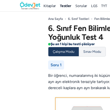
Kitaplar
Testler
Sorular
LGS
TYT
Ana Sayfa
›
6. Sınıf Testleri
›
Fen Bilimle
6. Sınıf Fen Biliml
Yoğunluk Test 4
Şu an 1 kişi bu testi çözüyor
Çalışma Modu
Sınav Modu
Soru 1
Bir öğrenci, numaralanmış iki küpün 
ayrı ayrı elektronik teraziyle tartıy
dereceli kaplara ayrı ayrı bırakarak k