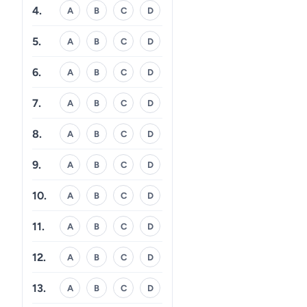
4.
A
B
C
D
5.
A
B
C
D
6.
A
B
C
D
7.
A
B
C
D
8.
A
B
C
D
9.
A
B
C
D
10.
A
B
C
D
11.
A
B
C
D
12.
A
B
C
D
13.
A
B
C
D