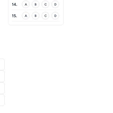
14.
A
B
C
D
15.
A
B
C
D