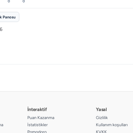
0
0
ik Panosu
26
İnteraktif
Yasal
Puan Kazanma
Gizlilik
ma
İstatistikler
Kullanım koşulları
Pomodoro
KVKK