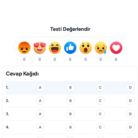
Testi Değerlendir
0
0
0
0
0
0
0
Cevap Kağıdı
1.
A
B
C
D
2.
A
B
C
D
3.
A
B
C
D
4.
A
B
C
D