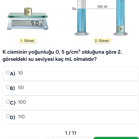
K cisminin yoğunluğu 0, 5 g/cm³ olduğuna göre 2.
görseldeki su seviyesi kaç mL olmalıdır?
10
A)
50
B)
100
C)
110
D)
1 / 11