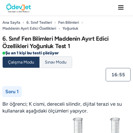
Ana Sayfa
›
6. Sınıf Testleri
›
Fen Bilimleri
›
Maddenin Ayırt Edici Özellikleri
›
Yoğunluk
6. Sınıf Fen Bilimleri Maddenin Ayırt Edici
Özellikleri Yoğunluk Test 1
Şu an 1 kişi bu testi çözüyor
Çalışma Modu
Sınav Modu
16:55
Soru 1
Bir öğrenci; K cismi, dereceli silindir, dijital terazi ve su
kullanarak aşağıdaki ölçümleri yapıyor.