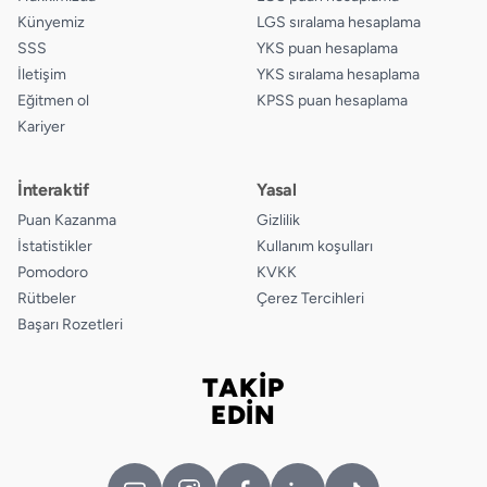
Künyemiz
LGS sıralama hesaplama
SSS
YKS puan hesaplama
İletişim
YKS sıralama hesaplama
Eğitmen ol
KPSS puan hesaplama
Kariyer
İnteraktif
Yasal
Puan Kazanma
Gizlilik
İstatistikler
Kullanım koşulları
Pomodoro
KVKK
Rütbeler
Çerez Tercihleri
Başarı Rozetleri
TAKİP
Bizi takip edin
EDİN