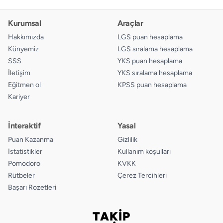
Kurumsal
Araçlar
Hakkımızda
LGS puan hesaplama
Künyemiz
LGS sıralama hesaplama
SSS
YKS puan hesaplama
İletişim
YKS sıralama hesaplama
Eğitmen ol
KPSS puan hesaplama
Kariyer
İnteraktif
Yasal
Puan Kazanma
Gizlilik
İstatistikler
Kullanım koşulları
Pomodoro
KVKK
Rütbeler
Çerez Tercihleri
Başarı Rozetleri
TAKİP
Bizi takip edin