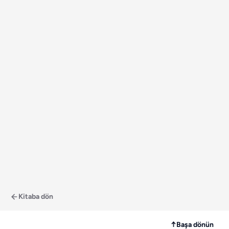
Kitaba dön
↑
Başa dönün