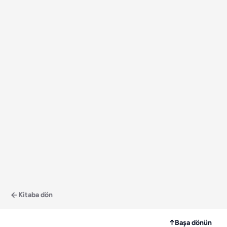
Kitaba dön
↑
Başa dönün