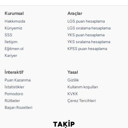
Kurumsal
Araçlar
Hakkımızda
LGS puan hesaplama
Künyemiz
LGS sıralama hesaplama
SSS
YKS puan hesaplama
İletişim
YKS sıralama hesaplama
Eğitmen ol
KPSS puan hesaplama
Kariyer
İnteraktif
Yasal
Puan Kazanma
Gizlilik
İstatistikler
Kullanım koşulları
Pomodoro
KVKK
Rütbeler
Çerez Tercihleri
Başarı Rozetleri
TAKİP
Bizi takip edin