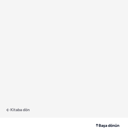
Kitaba dön
↑
Başa dönün