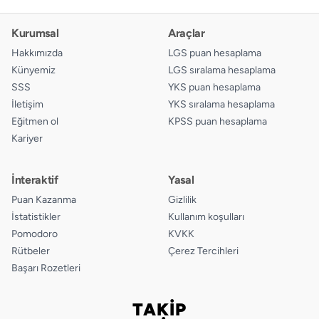
Kurumsal
Araçlar
Hakkımızda
LGS puan hesaplama
Künyemiz
LGS sıralama hesaplama
SSS
YKS puan hesaplama
İletişim
YKS sıralama hesaplama
Eğitmen ol
KPSS puan hesaplama
Kariyer
İnteraktif
Yasal
Puan Kazanma
Gizlilik
İstatistikler
Kullanım koşulları
Pomodoro
KVKK
Rütbeler
Çerez Tercihleri
Başarı Rozetleri
TAKİP
Bizi takip edin