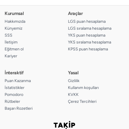
Kurumsal
Araçlar
Hakkımızda
LGS puan hesaplama
Künyemiz
LGS sıralama hesaplama
SSS
YKS puan hesaplama
İletişim
YKS sıralama hesaplama
Eğitmen ol
KPSS puan hesaplama
Kariyer
İnteraktif
Yasal
Puan Kazanma
Gizlilik
İstatistikler
Kullanım koşulları
Pomodoro
KVKK
Rütbeler
Çerez Tercihleri
Başarı Rozetleri
TAKİP
Bizi takip edin