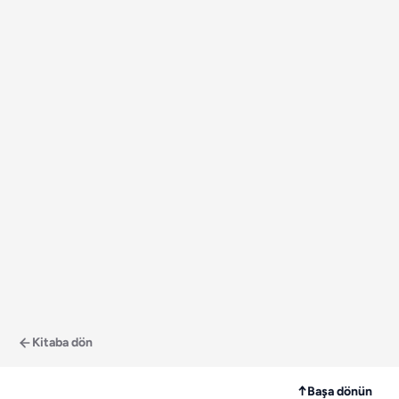
Kitaba dön
↑
Başa dönün