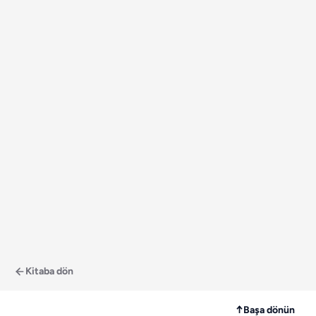
Kitaba dön
↑
Başa dönün