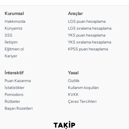
Kurumsal
Araçlar
Hakkımızda
LGS puan hesaplama
Künyemiz
LGS sıralama hesaplama
SSS
YKS puan hesaplama
İletişim
YKS sıralama hesaplama
Eğitmen ol
KPSS puan hesaplama
Kariyer
İnteraktif
Yasal
Puan Kazanma
Gizlilik
İstatistikler
Kullanım koşulları
Pomodoro
KVKK
Rütbeler
Çerez Tercihleri
Başarı Rozetleri
TAKİP
Bizi takip edin