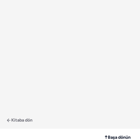
Kitaba dön
↑
Başa dönün