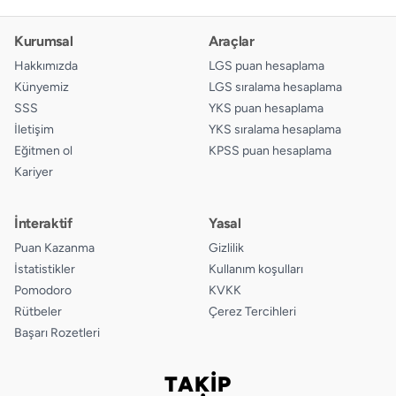
Kurumsal
Araçlar
Hakkımızda
LGS puan hesaplama
Künyemiz
LGS sıralama hesaplama
SSS
YKS puan hesaplama
İletişim
YKS sıralama hesaplama
Eğitmen ol
KPSS puan hesaplama
Kariyer
İnteraktif
Yasal
Puan Kazanma
Gizlilik
İstatistikler
Kullanım koşulları
Pomodoro
KVKK
Rütbeler
Çerez Tercihleri
Başarı Rozetleri
TAKİP
Bizi takip edin