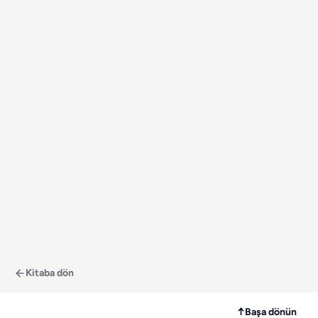
Kitaba dön
↑
Başa dönün