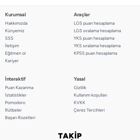
Kurumsal
Araçlar
Hakkımızda
LGS puan hesaplama
Künyemiz
LGS sıralama hesaplama
SSS
YKS puan hesaplama
İletişim
YKS sıralama hesaplama
Eğitmen ol
KPSS puan hesaplama
Kariyer
İnteraktif
Yasal
Puan Kazanma
Gizlilik
İstatistikler
Kullanım koşulları
Pomodoro
KVKK
Rütbeler
Çerez Tercihleri
Başarı Rozetleri
TAKİP
Bizi takip edin