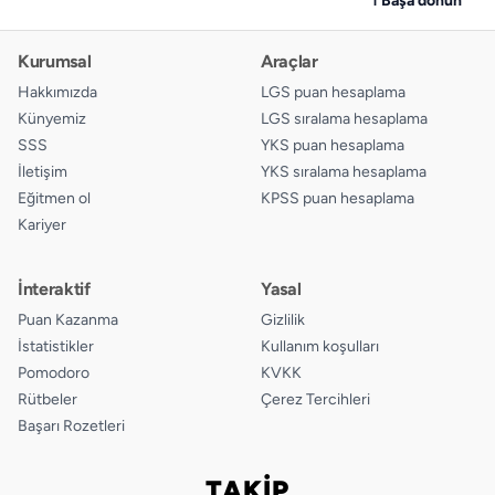
Kurumsal
Araçlar
Hakkımızda
LGS puan hesaplama
Künyemiz
LGS sıralama hesaplama
SSS
YKS puan hesaplama
İletişim
YKS sıralama hesaplama
Eğitmen ol
KPSS puan hesaplama
Kariyer
İnteraktif
Yasal
Puan Kazanma
Gizlilik
İstatistikler
Kullanım koşulları
Pomodoro
KVKK
Rütbeler
Çerez Tercihleri
Başarı Rozetleri
TAKİP