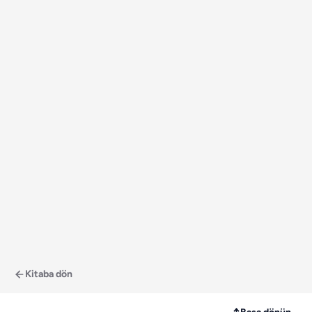
Kitaba dön
↑
Başa dönün