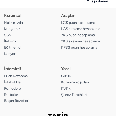
↑
Başa dönün
Kurumsal
Araçlar
Hakkımızda
LGS puan hesaplama
Künyemiz
LGS sıralama hesaplama
SSS
YKS puan hesaplama
İletişim
YKS sıralama hesaplama
Eğitmen ol
KPSS puan hesaplama
Kariyer
İnteraktif
Yasal
Puan Kazanma
Gizlilik
İstatistikler
Kullanım koşulları
Pomodoro
KVKK
Rütbeler
Çerez Tercihleri
Başarı Rozetleri
TAKİP