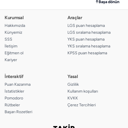
↑
Başa dönün
Kurumsal
Araçlar
Hakkımızda
LGS puan hesaplama
Künyemiz
LGS sıralama hesaplama
SSS
YKS puan hesaplama
İletişim
YKS sıralama hesaplama
Eğitmen ol
KPSS puan hesaplama
Kariyer
İnteraktif
Yasal
Puan Kazanma
Gizlilik
İstatistikler
Kullanım koşulları
Pomodoro
KVKK
Rütbeler
Çerez Tercihleri
Başarı Rozetleri