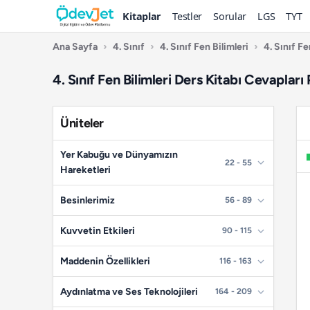
Kitaplar
Testler
Sorular
LGS
TYT
Ana Sayfa
›
4. Sınıf
›
4. Sınıf Fen Bilimleri
›
4. Sınıf Fe
4. Sınıf Fen Bilimleri Ders Kitabı Cevapları
Üniteler
Yer Kabuğu ve Dünyamızın
22 - 55
Hareketleri
📄
Sayfa 22
Besinlerimiz
56 - 89
📄
Sayfa 23
📄
Sayfa 56
Kuvvetin Etkileri
90 - 115
📄
Sayfa 24
📄
Sayfa 57
📄
Sayfa 90
Maddenin Özellikleri
116 - 163
📄
Sayfa 25
📄
Sayfa 58
📄
Sayfa 91
📄
Sayfa 116
Aydınlatma ve Ses Teknolojileri
164 - 209
📄
Sayfa 26
📄
Sayfa 59
📄
Sayfa 92