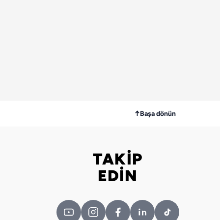
↑
Başa dönün
TAKİP
Bizi takip edin
EDİN