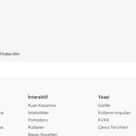
Kitaba dön
İnteraktif
Yasal
Puan Kazanma
Gizlilik
ma
İstatistikler
Kullanım koşulları
Pomodoro
KVKK
ma
Rütbeler
Çerez Tercihleri
Başarı Rozetleri