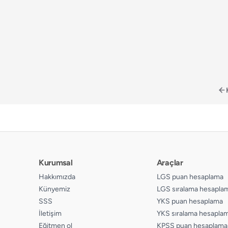
📄
Sayfa 156
📄
Sayfa 203
📄
Sayfa 157
📄
Sayfa 204
📄
Sayfa 158
📄
Sayfa 205
📄
Sayfa 159
📄
Sayfa 206
📄
Sayfa 160
📄
Sayfa 207
📄
Sayfa 161
📄
Sayfa 208
📄
Sayfa 162
📄
Sayfa 209
📄
Sayfa 163
Kurumsal
Araçlar
Hakkımızda
LGS puan hesaplama
Künyemiz
LGS sıralama hesapla
SSS
YKS puan hesaplama
İletişim
YKS sıralama hesapla
Eğitmen ol
KPSS puan hesaplama