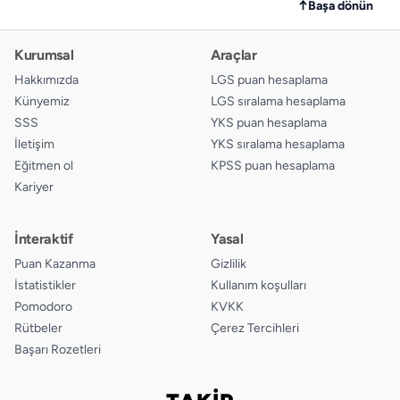
↑
Başa dönün
Kurumsal
Araçlar
Hakkımızda
LGS puan hesaplama
Künyemiz
LGS sıralama hesaplama
SSS
YKS puan hesaplama
İletişim
YKS sıralama hesaplama
Eğitmen ol
KPSS puan hesaplama
Kariyer
İnteraktif
Yasal
Puan Kazanma
Gizlilik
İstatistikler
Kullanım koşulları
Pomodoro
KVKK
Rütbeler
Çerez Tercihleri
Başarı Rozetleri