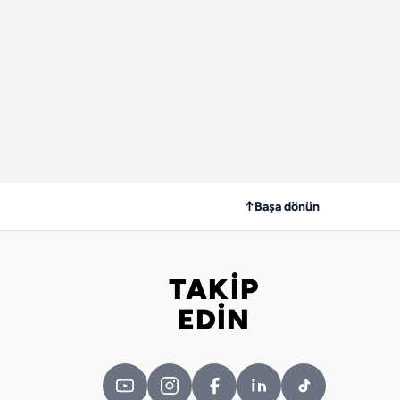
↑
Başa dönün
TAKİP
Bizi takip edin
EDİN