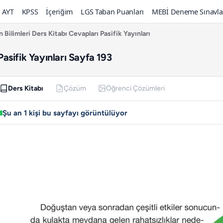
AYT
KPSS
İçeriğim
LGS Taban Puanları
MEBİ Deneme Sınavla
n Bilimleri Ders Kitabı Cevapları Pasifik Yayınları
 Pasifik Yayınları Sayfa 193
Ders Kitabı
Çözüm
Öğrenci Çözümleri
Şu an 1 kişi bu sayfayı görüntülüyor