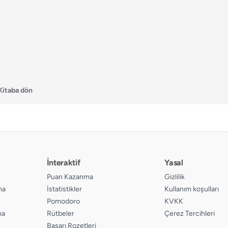
Kitaba dön
İnteraktif
Yasal
Puan Kazanma
Gizlilik
ma
İstatistikler
Kullanım koşulları
Pomodoro
KVKK
ma
Rütbeler
Çerez Tercihleri
Başarı Rozetleri