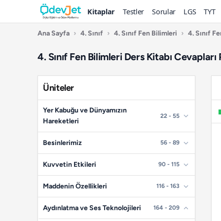
Kitaplar
Testler
Sorular
LGS
TYT
Ana Sayfa
›
4. Sınıf
›
4. Sınıf Fen Bilimleri
›
4. Sınıf Fe
4. Sınıf Fen Bilimleri Ders Kitabı Cevapları
Üniteler
Yer Kabuğu ve Dünyamızın
22 - 55
Hareketleri
📄
Sayfa 22
Besinlerimiz
56 - 89
📄
Sayfa 23
📄
Sayfa 56
Kuvvetin Etkileri
90 - 115
📄
Sayfa 24
📄
Sayfa 57
📄
Sayfa 90
Maddenin Özellikleri
116 - 163
📄
Sayfa 25
📄
Sayfa 58
📄
Sayfa 91
📄
Sayfa 116
Aydınlatma ve Ses Teknolojileri
164 - 209
📄
Sayfa 26
📄
Sayfa 59
📄
Sayfa 92