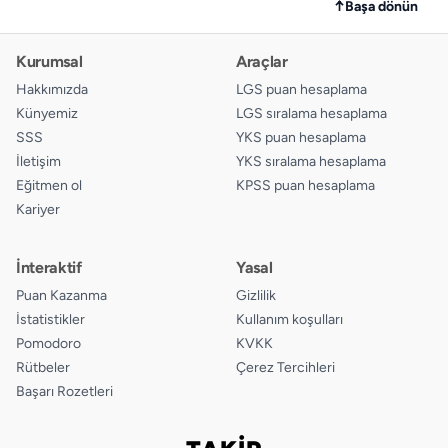
↑
Başa dönün
Kurumsal
Araçlar
Hakkımızda
LGS puan hesaplama
Künyemiz
LGS sıralama hesaplama
SSS
YKS puan hesaplama
İletişim
YKS sıralama hesaplama
Eğitmen ol
KPSS puan hesaplama
Kariyer
İnteraktif
Yasal
Puan Kazanma
Gizlilik
İstatistikler
Kullanım koşulları
Pomodoro
KVKK
Rütbeler
Çerez Tercihleri
Başarı Rozetleri