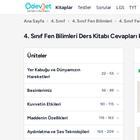
Kitaplar
Testler
Sorular
LGS
TYT
Ana Sayfa
›
4. Sınıf
›
4. Sınıf Fen Bilimleri
›
4. Sınıf Fe
4. Sınıf Fen Bilimleri Ders Kitabı Cevapları
Üniteler
Yer Kabuğu ve Dünyamızın
22 - 55
Hareketleri
📄
Sayfa 22
Besinlerimiz
56 - 89
📄
Sayfa 23
📄
Sayfa 56
Kuvvetin Etkileri
90 - 115
📄
Sayfa 24
📄
Sayfa 57
📄
Sayfa 90
Maddenin Özellikleri
116 - 163
📄
Sayfa 25
📄
Sayfa 58
📄
Sayfa 91
📄
Sayfa 116
Aydınlatma ve Ses Teknolojileri
164 - 209
📄
Sayfa 26
📄
Sayfa 59
📄
Sayfa 92