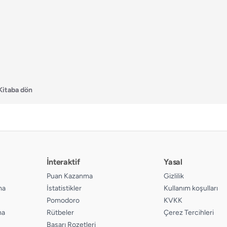
Kitaba dön
İnteraktif
Yasal
Puan Kazanma
Gizlilik
ma
İstatistikler
Kullanım koşulları
Pomodoro
KVKK
ma
Rütbeler
Çerez Tercihleri
Başarı Rozetleri