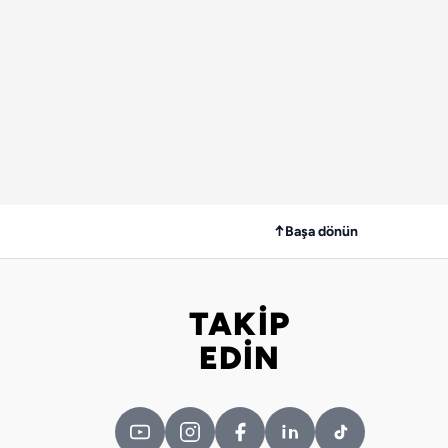
↑
Başa dönün
TAKİP
Bizi takip edin
EDİN