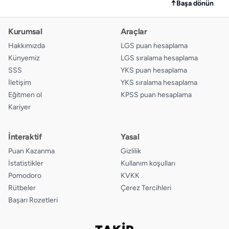
↑
Başa dönün
Kurumsal
Araçlar
Hakkımızda
LGS puan hesaplama
Künyemiz
LGS sıralama hesaplama
SSS
YKS puan hesaplama
İletişim
YKS sıralama hesaplama
Eğitmen ol
KPSS puan hesaplama
Kariyer
İnteraktif
Yasal
Puan Kazanma
Gizlilik
İstatistikler
Kullanım koşulları
Pomodoro
KVKK
Rütbeler
Çerez Tercihleri
Başarı Rozetleri