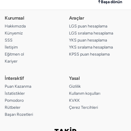
↑
Başa dönün
Kurumsal
Araçlar
Hakkımızda
LGS puan hesaplama
Künyemiz
LGS sıralama hesaplama
SSS
YKS puan hesaplama
İletişim
YKS sıralama hesaplama
Eğitmen ol
KPSS puan hesaplama
Kariyer
İnteraktif
Yasal
Puan Kazanma
Gizlilik
İstatistikler
Kullanım koşulları
Pomodoro
KVKK
Rütbeler
Çerez Tercihleri
Başarı Rozetleri