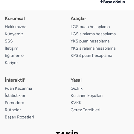
↑
Başa dönün
Kurumsal
Araçlar
Hakkımızda
LGS puan hesaplama
Künyemiz
LGS sıralama hesaplama
SSS
YKS puan hesaplama
İletişim
YKS sıralama hesaplama
Eğitmen ol
KPSS puan hesaplama
Kariyer
İnteraktif
Yasal
Puan Kazanma
Gizlilik
İstatistikler
Kullanım koşulları
Pomodoro
KVKK
Rütbeler
Çerez Tercihleri
Başarı Rozetleri