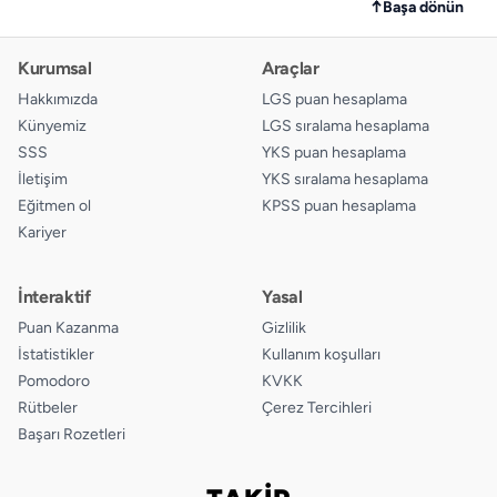
↑
Başa dönün
Kurumsal
Araçlar
Hakkımızda
LGS puan hesaplama
Künyemiz
LGS sıralama hesaplama
SSS
YKS puan hesaplama
İletişim
YKS sıralama hesaplama
Eğitmen ol
KPSS puan hesaplama
Kariyer
İnteraktif
Yasal
Puan Kazanma
Gizlilik
İstatistikler
Kullanım koşulları
Pomodoro
KVKK
Rütbeler
Çerez Tercihleri
Başarı Rozetleri