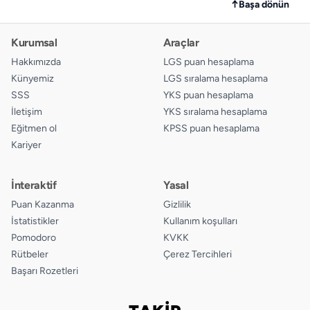
↑
Başa dönün
Kurumsal
Araçlar
Hakkımızda
LGS puan hesaplama
Künyemiz
LGS sıralama hesaplama
SSS
YKS puan hesaplama
İletişim
YKS sıralama hesaplama
Eğitmen ol
KPSS puan hesaplama
Kariyer
İnteraktif
Yasal
Puan Kazanma
Gizlilik
İstatistikler
Kullanım koşulları
Pomodoro
KVKK
Rütbeler
Çerez Tercihleri
Başarı Rozetleri