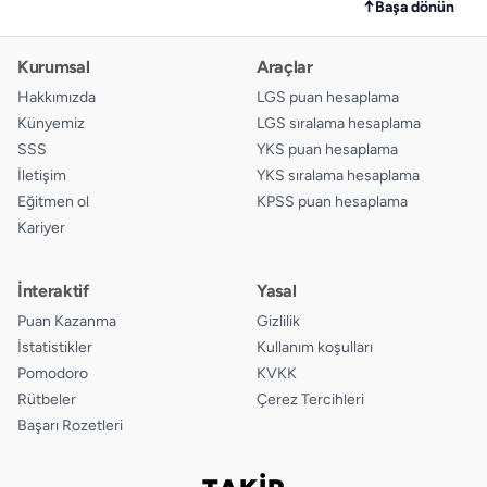
↑
Başa dönün
Kurumsal
Araçlar
Hakkımızda
LGS puan hesaplama
Künyemiz
LGS sıralama hesaplama
SSS
YKS puan hesaplama
İletişim
YKS sıralama hesaplama
Eğitmen ol
KPSS puan hesaplama
Kariyer
İnteraktif
Yasal
Puan Kazanma
Gizlilik
İstatistikler
Kullanım koşulları
Pomodoro
KVKK
Rütbeler
Çerez Tercihleri
Başarı Rozetleri