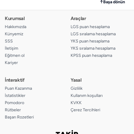
↑
Başa dönün
Kurumsal
Araçlar
Hakkımızda
LGS puan hesaplama
Künyemiz
LGS sıralama hesaplama
SSS
YKS puan hesaplama
İletişim
YKS sıralama hesaplama
Eğitmen ol
KPSS puan hesaplama
Kariyer
İnteraktif
Yasal
Puan Kazanma
Gizlilik
İstatistikler
Kullanım koşulları
Pomodoro
KVKK
Rütbeler
Çerez Tercihleri
Başarı Rozetleri