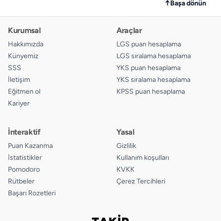
↑
Başa dönün
Kurumsal
Araçlar
Hakkımızda
LGS puan hesaplama
Künyemiz
LGS sıralama hesaplama
SSS
YKS puan hesaplama
İletişim
YKS sıralama hesaplama
Eğitmen ol
KPSS puan hesaplama
Kariyer
İnteraktif
Yasal
Puan Kazanma
Gizlilik
İstatistikler
Kullanım koşulları
Pomodoro
KVKK
Rütbeler
Çerez Tercihleri
Başarı Rozetleri