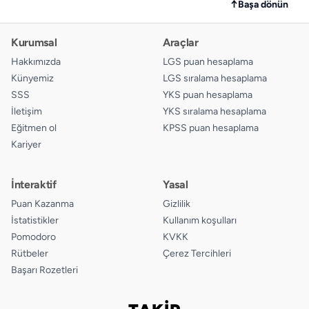
↑
Başa dönün
Kurumsal
Araçlar
Hakkımızda
LGS puan hesaplama
Künyemiz
LGS sıralama hesaplama
SSS
YKS puan hesaplama
İletişim
YKS sıralama hesaplama
Eğitmen ol
KPSS puan hesaplama
Kariyer
İnteraktif
Yasal
Puan Kazanma
Gizlilik
İstatistikler
Kullanım koşulları
Pomodoro
KVKK
Rütbeler
Çerez Tercihleri
Başarı Rozetleri