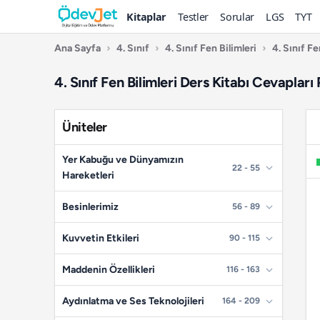
Kitaplar
Testler
Sorular
LGS
TYT
Ana Sayfa
›
4. Sınıf
›
4. Sınıf Fen Bilimleri
›
4. Sınıf Fe
4. Sınıf Fen Bilimleri Ders Kitabı Cevapları 
Üniteler
Yer Kabuğu ve Dünyamızın
22 - 55
Hareketleri
📄
Sayfa 22
Besinlerimiz
56 - 89
📄
Sayfa 23
📄
Sayfa 56
Kuvvetin Etkileri
90 - 115
📄
Sayfa 24
📄
Sayfa 57
📄
Sayfa 90
Maddenin Özellikleri
116 - 163
📄
Sayfa 25
📄
Sayfa 58
📄
Sayfa 91
📄
Sayfa 116
Aydınlatma ve Ses Teknolojileri
164 - 209
📄
Sayfa 26
📄
Sayfa 59
📄
Sayfa 92