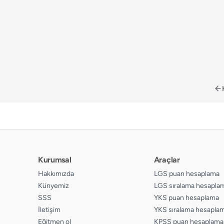
📄
Sayfa 156
📄
Sayfa 203
📄
Sayfa 157
📄
Sayfa 204
📄
Sayfa 158
📄
Sayfa 205
📄
Sayfa 159
📄
Sayfa 206
📄
Sayfa 160
📄
Sayfa 207
📄
Sayfa 161
📄
Sayfa 208
📄
Sayfa 162
📄
Sayfa 209
📄
Sayfa 163
Kurumsal
Araçlar
Hakkımızda
LGS puan hesaplama
Künyemiz
LGS sıralama hesapla
SSS
YKS puan hesaplama
İletişim
YKS sıralama hesapla
Eğitmen ol
KPSS puan hesaplama