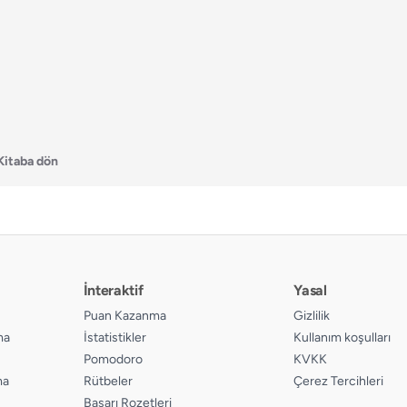
Kitaba dön
İnteraktif
Yasal
Puan Kazanma
Gizlilik
ma
İstatistikler
Kullanım koşulları
Pomodoro
KVKK
ma
Rütbeler
Çerez Tercihleri
Başarı Rozetleri