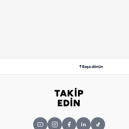
↑
Başa dönün
TAKİP
Bizi takip edin
EDİN