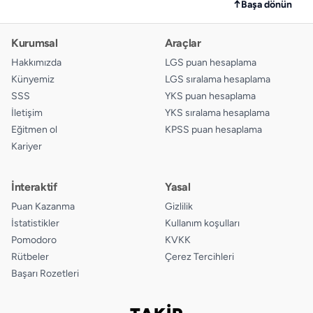
↑
Başa dönün
Kurumsal
Araçlar
Hakkımızda
LGS puan hesaplama
Künyemiz
LGS sıralama hesaplama
SSS
YKS puan hesaplama
İletişim
YKS sıralama hesaplama
Eğitmen ol
KPSS puan hesaplama
Kariyer
İnteraktif
Yasal
Puan Kazanma
Gizlilik
İstatistikler
Kullanım koşulları
Pomodoro
KVKK
Rütbeler
Çerez Tercihleri
Başarı Rozetleri