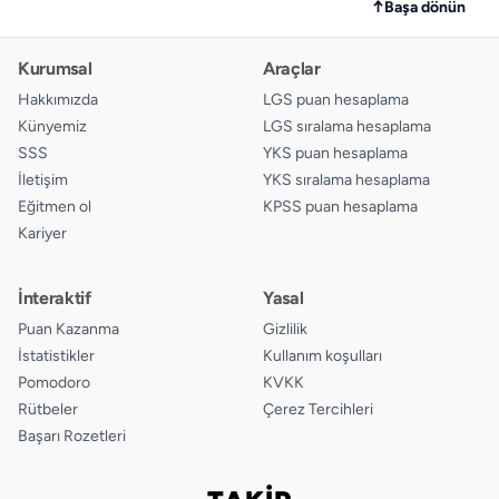
↑
Başa dönün
Kurumsal
Araçlar
Hakkımızda
LGS puan hesaplama
Künyemiz
LGS sıralama hesaplama
SSS
YKS puan hesaplama
İletişim
YKS sıralama hesaplama
Eğitmen ol
KPSS puan hesaplama
Kariyer
İnteraktif
Yasal
Puan Kazanma
Gizlilik
İstatistikler
Kullanım koşulları
Pomodoro
KVKK
Rütbeler
Çerez Tercihleri
Başarı Rozetleri