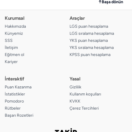
↑
Başa dönün
Kurumsal
Araçlar
Hakkımızda
LGS puan hesaplama
Künyemiz
LGS sıralama hesaplama
SSS
YKS puan hesaplama
İletişim
YKS sıralama hesaplama
Eğitmen ol
KPSS puan hesaplama
Kariyer
İnteraktif
Yasal
Puan Kazanma
Gizlilik
İstatistikler
Kullanım koşulları
Pomodoro
KVKK
Rütbeler
Çerez Tercihleri
Başarı Rozetleri