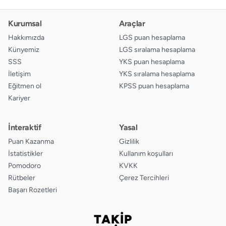
Kurumsal
Araçlar
Hakkımızda
LGS puan hesaplama
Künyemiz
LGS sıralama hesaplama
SSS
YKS puan hesaplama
İletişim
YKS sıralama hesaplama
Eğitmen ol
KPSS puan hesaplama
Kariyer
İnteraktif
Yasal
Puan Kazanma
Gizlilik
İstatistikler
Kullanım koşulları
Pomodoro
KVKK
Rütbeler
Çerez Tercihleri
Başarı Rozetleri
TAKİP
Bizi takip edin