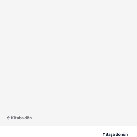
Kitaba dön
↑
Başa dönün