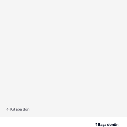
Kitaba dön
↑
Başa dönün