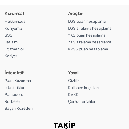
Kurumsal
Araçlar
Hakkımızda
LGS puan hesaplama
Künyemiz
LGS sıralama hesaplama
SSS
YKS puan hesaplama
İletişim
YKS sıralama hesaplama
Eğitmen ol
KPSS puan hesaplama
Kariyer
İnteraktif
Yasal
Puan Kazanma
Gizlilik
İstatistikler
Kullanım koşulları
Pomodoro
KVKK
Rütbeler
Çerez Tercihleri
Başarı Rozetleri
TAKİP
Bizi takip edin