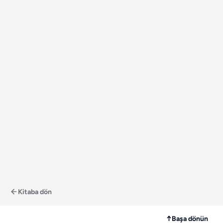
Kitaba dön
↑
Başa dönün