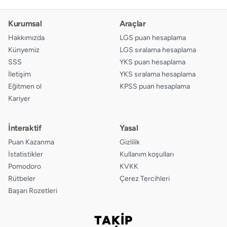
Kurumsal
Araçlar
Hakkımızda
LGS puan hesaplama
Künyemiz
LGS sıralama hesaplama
SSS
YKS puan hesaplama
İletişim
YKS sıralama hesaplama
Eğitmen ol
KPSS puan hesaplama
Kariyer
İnteraktif
Yasal
Puan Kazanma
Gizlilik
İstatistikler
Kullanım koşulları
Pomodoro
KVKK
Rütbeler
Çerez Tercihleri
Başarı Rozetleri
TAKİP
Bizi takip edin