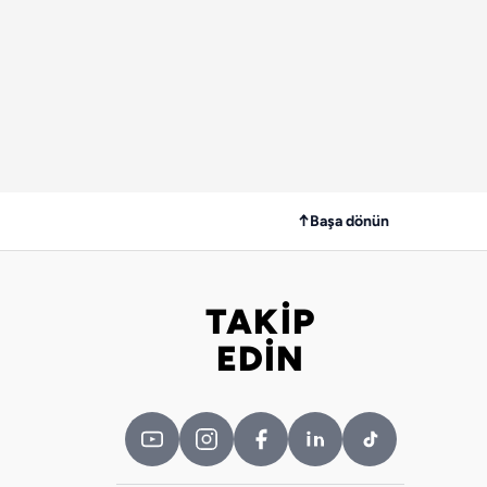
↑
Başa dönün
TAKİP
Bizi takip edin
EDİN