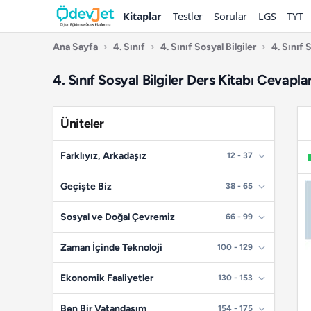
Kitaplar
Testler
Sorular
LGS
TYT
Ana Sayfa
›
4. Sınıf
›
4. Sınıf Sosyal Bilgiler
›
4. Sınıf 
4. Sınıf Sosyal Bilgiler Ders Kitabı Cevapl
Üniteler
Farklıyız, Arkadaşız
12 - 37
📄
Sayfa 12
Geçişte Biz
38 - 65
📄
Sayfa 13
📄
Sayfa 38
Sosyal ve Doğal Çevremiz
66 - 99
📄
Sayfa 14
📄
Sayfa 39
📄
Sayfa 66
Zaman İçinde Teknoloji
100 - 129
📄
Sayfa 15
📄
Sayfa 40
📄
Sayfa 67
📄
Sayfa 100
Ekonomik Faaliyetler
130 - 153
📄
Sayfa 16
📄
Sayfa 41
📄
Sayfa 68
📄
Sayfa 101
📄
📄
Sayfa 17
Sayfa 130
Ben Bir Vatandaşım
154 - 175