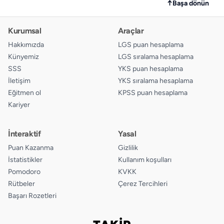
↑
Başa dönün
Kurumsal
Araçlar
Hakkımızda
LGS puan hesaplama
Künyemiz
LGS sıralama hesaplama
SSS
YKS puan hesaplama
İletişim
YKS sıralama hesaplama
Eğitmen ol
KPSS puan hesaplama
Kariyer
İnteraktif
Yasal
Puan Kazanma
Gizlilik
İstatistikler
Kullanım koşulları
Pomodoro
KVKK
Rütbeler
Çerez Tercihleri
Başarı Rozetleri