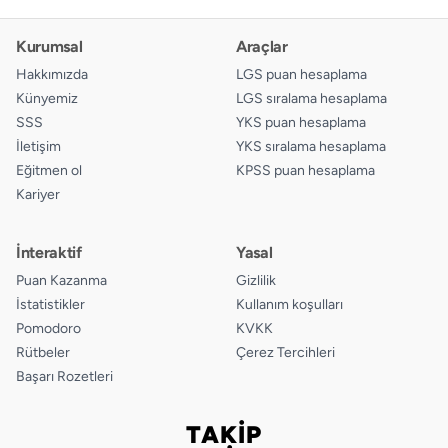
Kurumsal
Araçlar
Hakkımızda
LGS puan hesaplama
Künyemiz
LGS sıralama hesaplama
SSS
YKS puan hesaplama
İletişim
YKS sıralama hesaplama
Eğitmen ol
KPSS puan hesaplama
Kariyer
İnteraktif
Yasal
Puan Kazanma
Gizlilik
İstatistikler
Kullanım koşulları
Pomodoro
KVKK
Rütbeler
Çerez Tercihleri
Başarı Rozetleri
TAKİP
Bizi takip edin