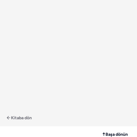
Kitaba dön
↑
Başa dönün