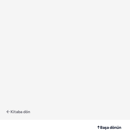
Kitaba dön
↑
Başa dönün