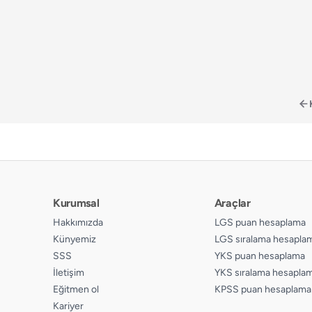
📄
Sayfa 123
📄
Sayfa 124
📄
Sayfa 125
📄
Sayfa 126
Kurumsal
Araçlar
Hakkımızda
LGS puan hesaplama
Künyemiz
LGS sıralama hesapla
SSS
YKS puan hesaplama
İletişim
YKS sıralama hesapla
Eğitmen ol
KPSS puan hesaplama
Kariyer