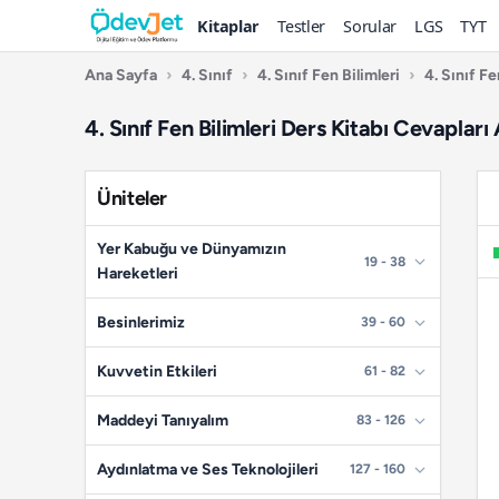
Kitaplar
Testler
Sorular
LGS
TYT
Ana Sayfa
›
4. Sınıf
›
4. Sınıf Fen Bilimleri
›
4. Sınıf F
4. Sınıf Fen Bilimleri Ders Kitabı Cevaplar
Üniteler
Yer Kabuğu ve Dünyamızın
19 - 38
Hareketleri
📄
Sayfa 19
Besinlerimiz
39 - 60
📄
Sayfa 20
📄
Sayfa 39
Kuvvetin Etkileri
61 - 82
📄
Sayfa 21
📄
Sayfa 40
📄
Sayfa 61
Maddeyi Tanıyalım
83 - 126
📄
Sayfa 22
📄
Sayfa 41
📄
Sayfa 62
📄
Sayfa 83
Aydınlatma ve Ses Teknolojileri
127 - 160
📄
Sayfa 23
📄
Sayfa 42
📄
Sayfa 63