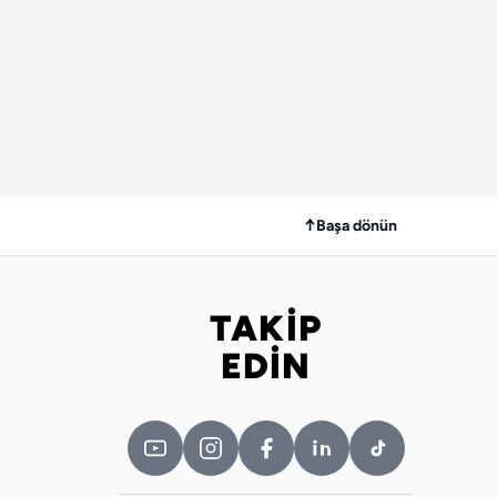
↑
Başa dönün
TAKİP
Bizi takip edin
EDİN