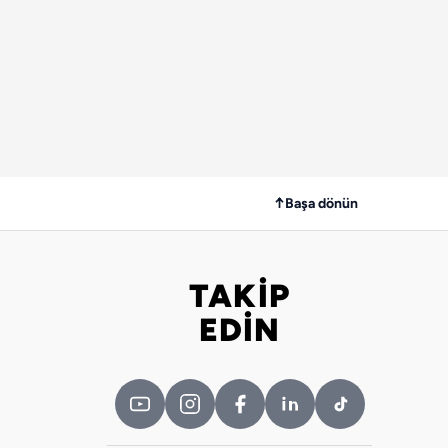
↑
Başa dönün
TAKİP
Bizi takip edin
EDİN