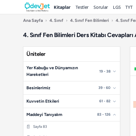
Kitaplar
Testler
Sorular
LGS
TYT
Ana Sayfa
›
4. Sınıf
›
4. Sınıf Fen Bilimleri
›
4. Sınıf F
4. Sınıf Fen Bilimleri Ders Kitabı Cevaplar
Üniteler
Yer Kabuğu ve Dünyamızın
19 - 38
Hareketleri
📄
Sayfa 19
Besinlerimiz
39 - 60
📄
Sayfa 20
📄
Sayfa 39
Kuvvetin Etkileri
61 - 82
📄
Sayfa 21
📄
Sayfa 40
📄
Sayfa 61
Maddeyi Tanıyalım
83 - 126
📄
Sayfa 22
📄
Sayfa 41
📄
Sayfa 62
📄
Sayfa 83
📄
Sayfa 23
📄
Sayfa 42
📄
Sayfa 63