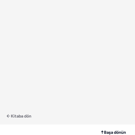
Kitaba dön
↑
Başa dönün