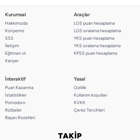
Kurumsal
Araçlar
Hakkımızda
LGS puan hesaplama
Künyemiz
LGS sıralama hesaplama
SSS
YKS puan hesaplama
İletişim
YKS sıralama hesaplama
Eğitmen ol
KPSS puan hesaplama
Kariyer
İnteraktif
Yasal
Puan Kazanma
Gizlilik
İstatistikler
Kullanım koşulları
Pomodoro
KVKK
Rütbeler
Çerez Tercihleri
Başarı Rozetleri
TAKİP
Bizi takip edin