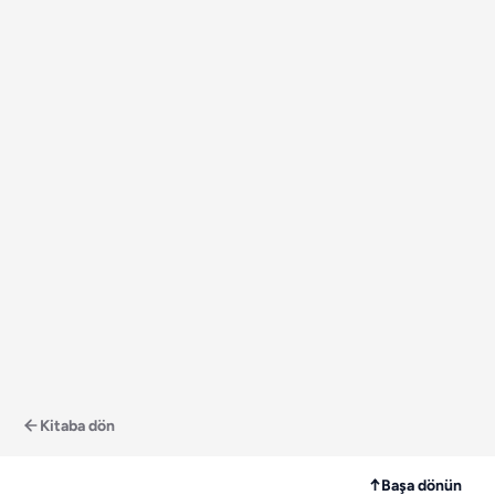
Kitaba dön
↑
Başa dönün