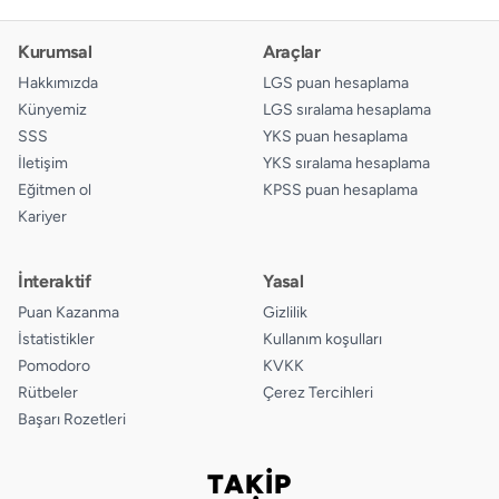
Kurumsal
Araçlar
Hakkımızda
LGS puan hesaplama
Künyemiz
LGS sıralama hesaplama
SSS
YKS puan hesaplama
İletişim
YKS sıralama hesaplama
Eğitmen ol
KPSS puan hesaplama
Kariyer
İnteraktif
Yasal
Puan Kazanma
Gizlilik
İstatistikler
Kullanım koşulları
Pomodoro
KVKK
Rütbeler
Çerez Tercihleri
Başarı Rozetleri
TAKİP
Bizi takip edin