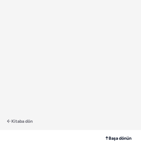
Kitaba dön
↑
Başa dönün