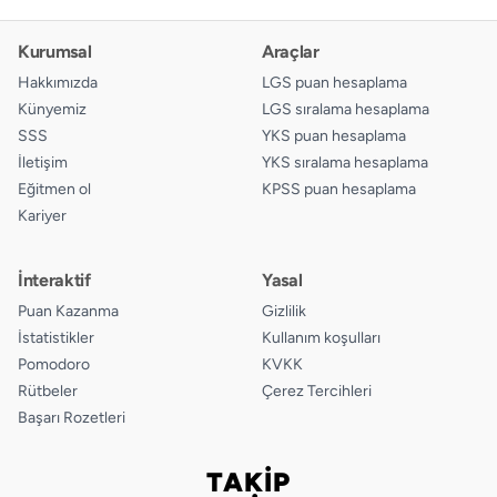
Kurumsal
Araçlar
Hakkımızda
LGS puan hesaplama
Künyemiz
LGS sıralama hesaplama
SSS
YKS puan hesaplama
İletişim
YKS sıralama hesaplama
Eğitmen ol
KPSS puan hesaplama
Kariyer
İnteraktif
Yasal
Puan Kazanma
Gizlilik
İstatistikler
Kullanım koşulları
Pomodoro
KVKK
Rütbeler
Çerez Tercihleri
Başarı Rozetleri
TAKİP
Bizi takip edin